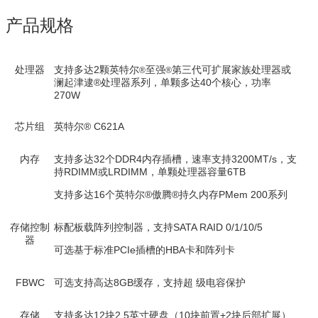
产品规格
处理器
支持多达2颗英特尔
至强
第三代可扩展家族处理器或
®
®
澜起津逮®处理器系列，单颗多达40个核心，功率
270W
芯片组
英特尔® C621A
内存
支持多达32个DDR4内存插槽，速率支持3200MT/s，支
持RDIMM或LRDIMM，单颗处理器容量6TB
支持多达16个英特尔®傲腾®持久内存PMem 200系列
存储控制
标配板载阵列控制器，支持SATA RAID 0/1/10/5
器
可选基于标准PCIe插槽的HBA卡和阵列卡
FBWC
可选支持高达8GB缓存，支持超 级电容保护
存储
支持多达12块2.5英寸硬盘（10块前置+2块后部扩展）